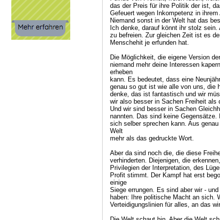
das der Preis für ihre Politik der ist,
Gefeuert wegen Inkompetenz in ihrem 
Niemand sonst in der Welt hat das besser
Ich denke, darauf könnt ihr stolz sein.
zu befreien. Zur gleichen Zeit ist es d
Menschehit je erfunden hat.
Die Möglichkeit, die eigene Version d
niemand mehr deine Interessen kaper
erheben
kann. Es bedeutet, dass eine Neunjäh
genau so gut ist wie alle von uns, die h
denke, das ist fantastisch und wir müs
wir also besser in Sachen Freiheit als d
Und wir sind besser in Sachen Gleichhei
nannten. Das sind keine Gegensätze. 
sich selber sprechen kann. Aus genau
Welt
mehr als das gedruckte Wort.
Aber da sind noch die, die diese Freihe
verhinderten. Diejenigen, die erkennen,
Privilegien der Interpretation, des Lü
Profit stimmt. Der Kampf hat erst beg
einige
Siege errungen. Es sind aber wir - und 
haben: Ihre politische Macht an sich. W
Verteidigungslinien für alles, an das wi
Die Welt schaut hin. Aber die Welt sch