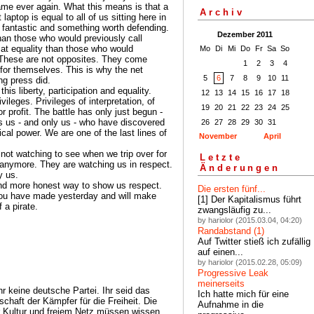
ame ever again. What this means is that a
Archiv
 laptop is equal to all of us sitting here in
 is fantastic and something worth defending.
Dezember 2011
 than those who would previously call
 at equality than those who would
Mo
Di
Mi
Do
Fr
Sa
So
. These are not opposites. They come
1
2
3
4
for themselves. This is why the net
5
6
7
8
9
10
11
ng press did.
is liberty, participation and equality.
12
13
14
15
16
17
18
ileges. Privileges of interpretation, of
19
20
21
22
23
24
25
or profit. The battle has only just begun -
s us - and only us - who have discovered
26
27
28
29
30
31
tical power. We are one of the last lines of
November
April
 not watching to see when we trip over for
Letzte
t anymore. They are watching us in respect.
Änderungen
y us.
 and more honest way to show us respect.
Die ersten fünf...
you have made yesterday and will make
[1] Der Kapitalismus führt
 a pirate.
zwangsläufig zu...
by hariolor (2015.03.04, 04:20)
Randabstand (1)
Auf Twitter stieß ich zufällig
auf einen...
by hariolor (2015.02.28, 05:09)
Progressive Leak
meinerseits
hr keine deutsche Partei. Ihr seid das
Ich hatte mich für eine
chaft der Kämpfer für die Freiheit. Die
Aufnahme in die
ier Kultur und freiem Netz müssen wissen,