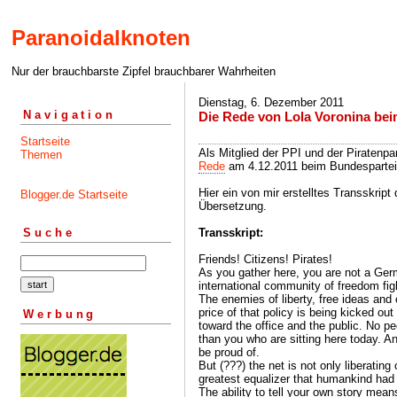
Paranoidalknoten
Nur der brauchbarste Zipfel brauchbarer Wahrheiten
Dienstag, 6. Dezember 2011
Navigation
Die Rede von Lola Voronina be
Startseite
Als Mitglied der PPI und der Piratenpa
Themen
Rede
am 4.12.2011 beim Bundesparteit
Hier ein von mir erstelltes Transskript
Blogger.de Startseite
Übersetzung.
Transskript:
Suche
Friends! Citizens! Pirates!
As you gather here, you are not a Germ
international community of freedom fig
The enemies of liberty, free ideas and
price of that policy is being kicked out
Werbung
toward the office and the public. No pe
than you who are sitting here today. An
be proud of.
But (???) the net is not only liberating
greatest equalizer that humankind had
The ability to tell your own story mean