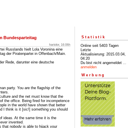
Statistik
im Bundesparteitag
hariolor, 16:06h
Online seit 5403 Tagen
rtei Russlands hielt Lola Voronina eine
Letzte
ag der Piratenpartei in Offenbach/Main.
Aktualisierung: 2015.03.04,
04:20
 der Rede, darunter eine deutsche
Du bist nicht angemeldet ...
anmelden
Werbung
an party. You are the flagship of the
hters.
 culture and the net must know that the
 of the office. Being fired for incompetence
ople in the world have shown that better
d I think is it [sic!] something you should
 of ideas. At the same time it is the
 ever invented.
s that nobody is able to hijack your