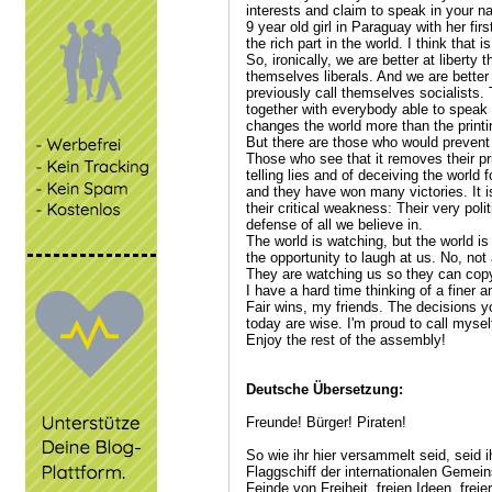
interests and claim to speak in your n
9 year old girl in Paraguay with her first
the rich part in the world. I think that
So, ironically, we are better at liberty
themselves liberals. And we are better
previously call themselves socialists
together with everybody able to speak 
changes the world more than the printi
But there are those who would prevent th
Those who see that it removes their priv
telling lies and of deceiving the world f
and they have won many victories. It i
their critical weakness: Their very poli
defense of all we believe in.
The world is watching, but the world is
the opportunity to laugh at us. No, no
They are watching us so they can cop
I have a hard time thinking of a finer
Fair wins, my friends. The decisions 
today are wise. I'm proud to call myself
Enjoy the rest of the assembly!
Deutsche Übersetzung:
Freunde! Bürger! Piraten!
So wie ihr hier versammelt seid, seid i
Flaggschiff der internationalen Gemeins
Feinde von Freiheit, freien Ideen, fre