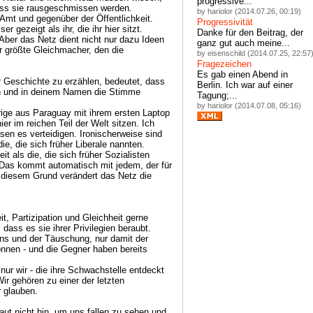
progressive...
 dass sie rausgeschmissen werden.
by hariolor (2014.07.26, 00:19)
Amt und gegenüber der Öffentlichkeit.
Progressivität
 gezeigt als ihr, die ihr hier sitzt.
Danke für den Beitrag, der
 Aber das Netz dient nicht nur dazu Ideen
ganz gut auch meine...
er größte Gleichmacher, den die
by eisenschild (2014.07.25, 22:57
Fragezeichen
Es gab einen Abend in
er Geschichte zu erzählen, bedeutet, dass
Berlin. Ich war auf einer
n und in deinem Namen die Stimme
Tagung;...
by hariolor (2014.07.08, 05:16)
rige aus Paraguay mit ihrem ersten Laptop
ier im reichen Teil der Welt sitzen. Ich
sen es verteidigen. Ironischerweise sind
ie, die sich früher Liberale nannten.
t als die, die sich früher Sozialisten
Das kommt automatisch mit jedem, der für
 diesem Grund verändert das Netz die
it, Partizipation und Gleichheit gerne
 dass es sie ihrer Privilegien beraubt.
gens und der Täuschung, nur damit der
onnen - und die Gegner haben bereits
nur wir - die ihre Schwachstelle entdeckt
ir gehören zu einer der letzten
r glauben.
aut nicht hin, um uns fallen zu sehen und